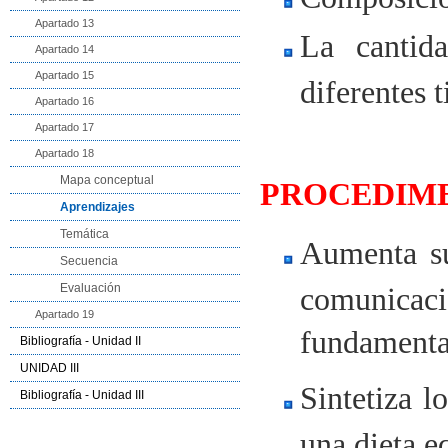
Apartado 13
La cantid
Apartado 14
Apartado 15
diferentes 
Apartado 16
Apartado 17
Apartado 18
Mapa conceptual
PROCEDIMEN
Aprendizajes
Temática
Aumenta sus
Secuencia
Evaluación
comunica
Apartado 19
fundamenta
Bibliografía - Unidad II
UNIDAD III
Sintetiza l
Bibliografía - Unidad III
una dieta e