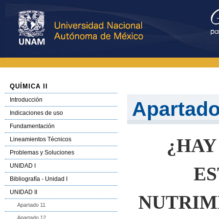
QUÍMICA II
Introducción
Apartado
Indicaciones de uso
Fundamentación
¿HAY
Lineamientos Técnicos
Problemas y Soluciones
UNIDAD I
ES
Bibliografía - Unidad I
UNIDAD II
NUTRIM
Apartado 11
Apartado 12