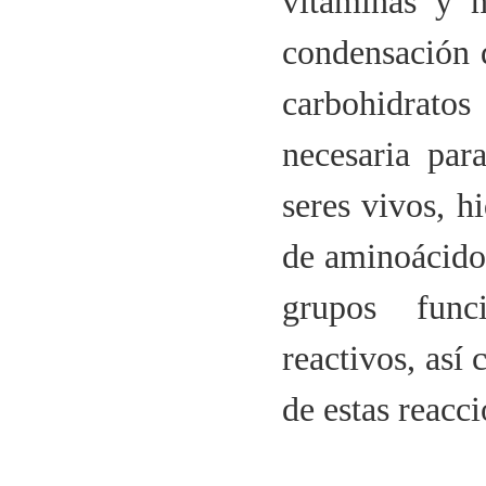
vitaminas y m
condensación d
carbohidrat
necesaria para
seres vivos, h
de aminoácidos
grupos func
reactivos, así
de estas reacc