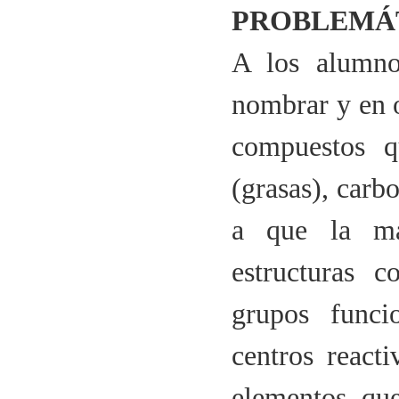
PROBLEMÁT
A los alumnos
nombrar y en o
compuestos q
(grasas), carb
a que la ma
estructuras 
grupos funci
centros react
elementos que