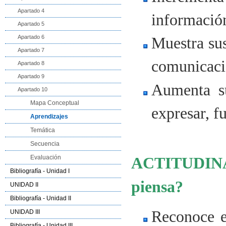
Apartado 4
información 
Apartado 5
Apartado 6
Muestra sus
Apartado 7
comunicació
Apartado 8
Apartado 9
Aumenta su
Apartado 10
Mapa Conceptual
expresar, f
Aprendizajes
Temática
Secuencia
Evaluación
ACTITUDINAL
Bibliografía - Unidad I
piensa?
UNIDAD II
Bibliografía - Unidad II
Reconoce e
UNIDAD III
Bibliografía - Unidad III