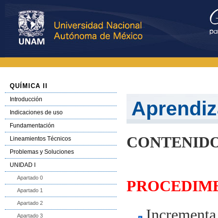
QUÍMICA II
Introducción
Aprendiz
Indicaciones de uso
Fundamentación
CONTENID
Lineamientos Técnicos
Problemas y Soluciones
UNIDAD I
Apartado 0
PROCEDIMEN
Apartado 1
Apartado 2
Incrementa
Apartado 3