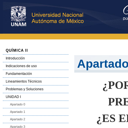
QUÍMICA II
Introducción
Apartado
Indicaciones de uso
Fundamentación
¿
PO
Lineamientos Técnicos
Problemas y Soluciones
UNIDAD I
PR
Apartado 0
Apartado 1
¿ES 
Apartado 2
Apartado 3