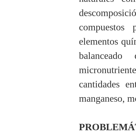
descomposici
compuestos p
elementos quí
balanceado
micronutrient
cantidades en
manganeso, mo
PROBLEMÁT