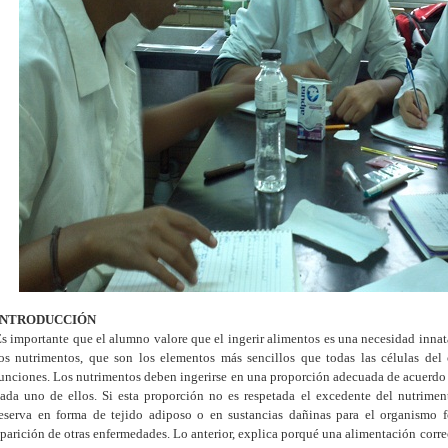
INTRODUCCIÓN
s importante que el alumno valore que el ingerir alimentos es una necesidad innat
os nutrimentos, que son los elementos más sencillos que todas las células del
unciones. Los nutrimentos deben ingerirse en una proporción adecuada de acuerdo 
ada uno de ellos. Si esta proporción no es respetada el excedente del nutrime
eserva en forma de tejido adiposo o en sustancias dañinas para el organismo 
parición de otras enfermedades. Lo anterior, explica porqué una alimentación correc