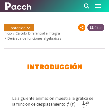
Contenido
Citar
Inicio
Cálculo Diferencial e Integral I
Derivada de funciones algebraicas
INTRODUCCIÓN
La siguiente animación muestra la gráfica de
1
2
(
)
=
la función de desplazamiento
f
(
t
)
=
1
4
t
2
f
t
t
4