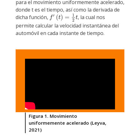
para el movimiento uniformemente acelerado,
donde t es el tiempo, así como la derivada de
1
′
(
)
=
dicha función,
, la cual nos
f
′
(
t
)
=
1
2
t
f
t
t
2
permite calcular la velocidad instantánea del
automóvil en cada instante de tiempo.
Figura 1. Movimiento
uniformemente acelerado (Leyva,
2021)