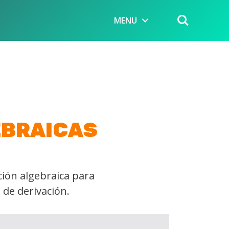
MENU
EBRAICAS
ción algebraica para
 de derivación.