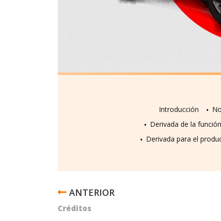
Introducción
No
Derivada de la funció
Derivada para el produ
ENLACES
TRANSVERSALES
Créditos