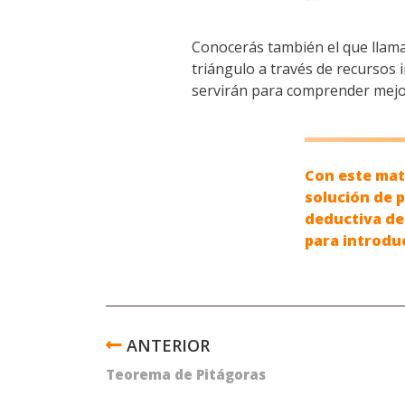
Conocerás también el que llam
triángulo a través de recursos 
servirán para comprender mejor
Con este mate
solución de 
deductiva de
para introduc
ENLACES
TRANSVERSALES
Teorema de Pitágoras
DE