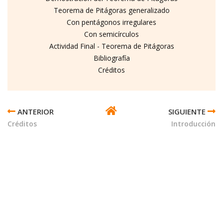
Teorema de Pitágoras generalizado
Con pentágonos irregulares
Con semicírculos
Actividad Final - Teorema de Pitágoras
Bibliografía
Créditos
ENLACES
TRANSVERSALES
Créditos
Introducción
DE
BOOK
PARA
TEOREMA
DE
PITÁGORAS