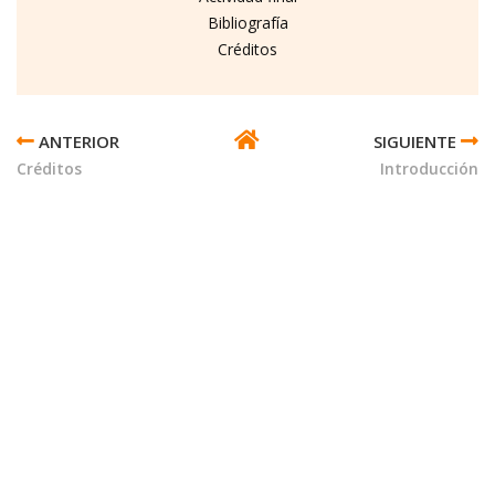
Bibliografía
Créditos
ENLACES
TRANSVERSALES
Créditos
Introducción
DE
BOOK
PARA
CÍRCULO
Y
CIRCUNFERENCIA