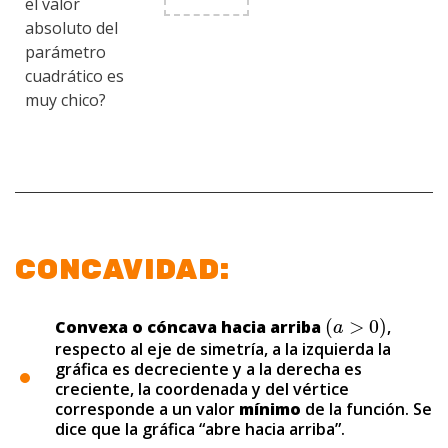
el valor
absoluto del
parámetro
cuadrático es
muy chico?
CONCAVIDAD:
(
>
0
)
Convexa o cóncava hacia arriba
,
(
a
>
0
)
a
respecto al eje de simetría, a la izquierda la
gráfica es decreciente y a la derecha es
creciente, la coordenada y del vértice
corresponde a un valor
mínimo
de la función. Se
dice que la gráfica “abre hacia arriba”.