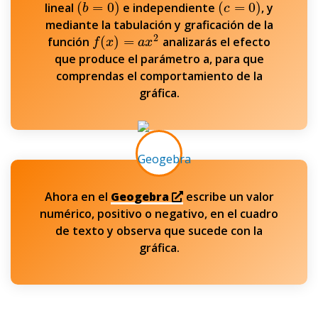
(
=
0
)
(
=
0
)
lineal
e independiente
, y
(
b
=
0
)
(
c
=
0
)
b
c
mediante la tabulación y graficación de la
2
(
)
=
función
analizarás el efecto
f
(
x
)
=
a
x
2
f
x
a
x
que produce el parámetro a, para que
comprendas el comportamiento de la
gráfica.
Ahora en el
Geogebra
escribe un valor
numérico, positivo o negativo, en el cuadro
de texto y observa que sucede con la
gráfica.