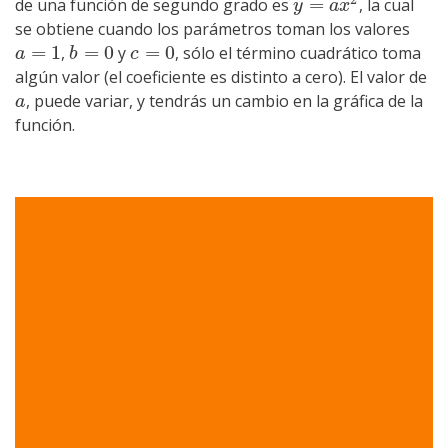
=
de una función de segundo grado es
, la cual
y
=
a
x
2
y
a
x
se obtiene cuando los parámetros toman los valores
=
1
=
0
=
0
,
y
, sólo el término cuadrático toma
a
=
1
b
=
0
c
=
0
a
b
c
algún valor (el coeficiente es distinto a cero). El valor de
, puede variar, y tendrás un cambio en la gráfica de la
a
a
función.