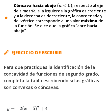
(
<
0
)
Cóncava hacia abajo
, respecto al eje
(
a
<
0
)
a
de simetría, a la izquierda la gráfica es creciente
y a la derecha es decreciente, la coordenada y
del vértice corresponde a un valor
máximo
de
la función. Se dice que la gráfica “abre hacia
abajo”.
EJERCICIO DE ESCRIBIR
Para que practiques la identificación de la
concavidad de funciones de segundo grado,
completa la tabla escribiendo si las gráficas
son convexas o cóncavas.
2
=
−
2
(
+
5
)
+
4
y
=
−
2
(
x
+
5
)
2
+
4
y
x