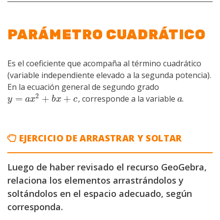
PARÁMETRO CUADRÁTICO
Es el coeficiente que acompaña al término cuadrático
(variable independiente elevado a la segunda potencia).
En la ecuación general de segundo grado
2
=
+
+
, corresponde a la variable
.
y
=
a
x
2
+
b
x
+
c
a
y
a
x
b
x
c
a
EJERCICIO DE ARRASTRAR Y SOLTAR
Luego de haber revisado el recurso GeoGebra,
relaciona los elementos arrastrándolos y
soltándolos en el espacio adecuado, según
corresponda.