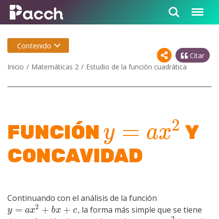
Contenido
Citar
Inicio
Matemáticas 2
Estudio de la función cuadrática
2
=
FUNCIÓN
Y
y
=
a
x
2
y
a
x
CONCAVIDAD
Continuando con el análisis de la función
2
=
+
+
, la forma más simple que se tiene
y
=
a
x
2
+
b
x
+
c
y
a
x
b
x
c
2