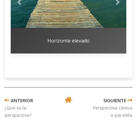
Anterior
Siguient
Horizonte elevado
ENLACES
TRANSVERSALES
¿Qué es la
Perspectiva cónica
DE
perspectiva?
o paralela
BOOK
PARA