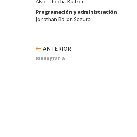
Álvaro Rocha Buitrón
Programación y administración
Jonathan Bailon Segura
ENLACES
TRANSVERSALES
Bibliografía
DE
BOOK
PARA
CRÉDITOS