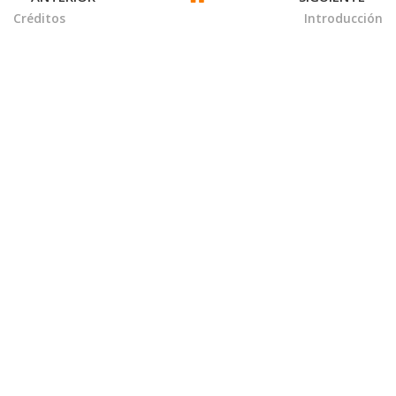
TRANSVERSALES
Créditos
Introducción
DE
BOOK
PARA
LECTURA
ANALÍTICA