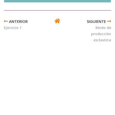
ENLACES
TRANSVERSALES
Ejercicio 1
Modo de
DE
producción
BOOK
esclavista
PARA
MODO
DE
PRODUCCIÓN
ASIÁTICO