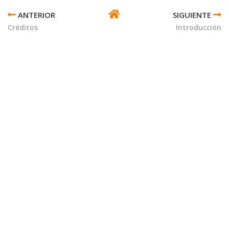
ENLACES
TRANSVERSALES
Créditos
Introducción
DE
BOOK
PARA
HISTORIA:
INTERPRETACIONES