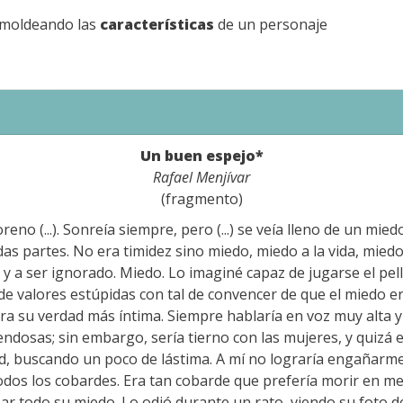
 moldeando las
características
de un personaje
Un buen espejo*
Rafael Menjívar
(fragmento)
moreno (...). Sonreía siempre, pero (...) se veía lleno de un mied
as partes. No era timidez sino miedo, miedo a la vida, miedo
 y a ser ignorado. Miedo. Lo imaginé capaz de jugarse el pel
e valores estúpidas con tal de convencer de que el miedo e
ra su verdad más íntima. Siempre hablaría en voz muy alta y 
ndosas; sin embargo, sería tierno con las mujeres, y quizá e
ad, buscando un poco de lástima. A mí no lograría engañarme
odos los cobardes. Era tan cobarde que prefería morir en me
r todo su miedo. Lo odió durante un rato, viendo su foto de 