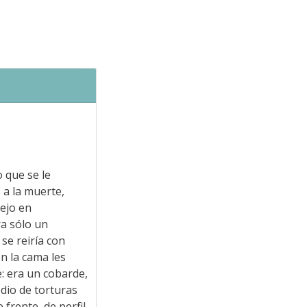
o que se le
 a la muerte,
lejo en
ra sólo un
se reiría con
n la cama les
: era un cobarde,
dio de torturas
frente, de perfil