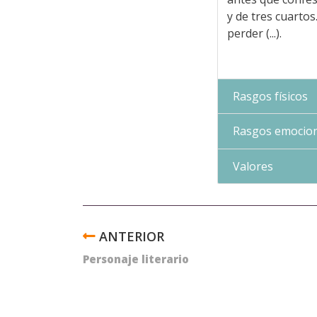
y de tres cuartos
perder (...).
Rasgos físicos
Rasgos emocion
Valores
ENLACES
TRANSVERSALES
Personaje literario
DE
BOOK