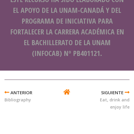
EL APOYO DE LA UNAM-CANADÁ Y DEL
PROGRAMA DE INICIATIVA PARA
FORTALECER LA CARRERA ACADÉMICA EN
EL BACHILLERATO DE LA UNAM
(INFOCAB) Nº PB401121.
ENLACES
TRANSVERSALES
Bibliography
Eat, drink and
DE
enjoy life
BOOK
PARA
CREDITS