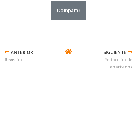
ENLACES
TRANSVERSALES
Revisión
Redacción de
DE
apartados
BOOK
PARA
EJERCICIO
-
REVISIÓN