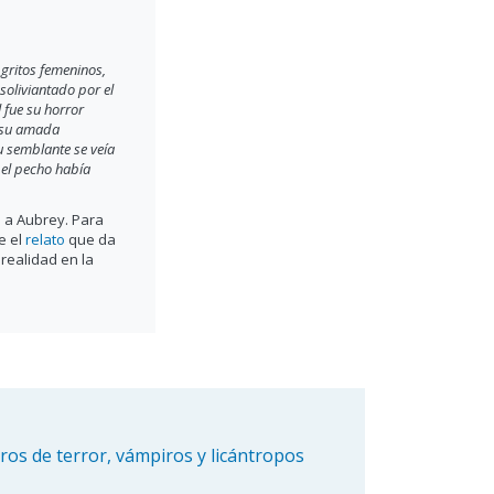
tamara, pp.21-66.
erario. Trata la historia de una joven
ethe, magistralmente, da señales de
ra basta un botón
bros de terror, vámpiros y licántropos