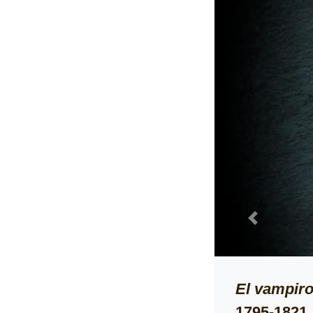
Previous
olidori