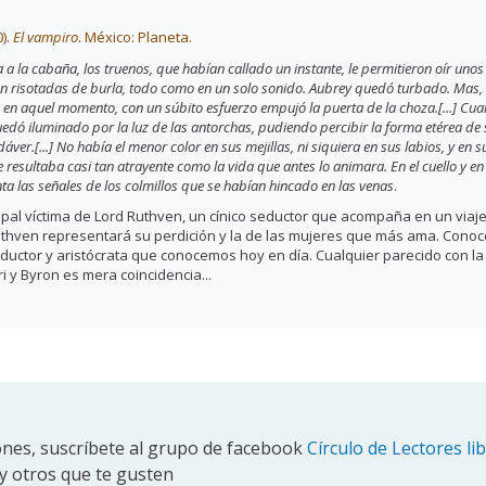
Goethe, Johann Wolfgang et al. (2006).
El libro de los vampiros,
México: Fon
Este poema, escrito en 1797, inaugura el tema del vampiro como motivo lit
en busca de amor, el cual rompe con las trabas morales y religiosas. Go
sexo, muerte y lo diabólico en la figura de la mujer vampiro. Para muest
Préndelos el amor en firme lazo.
Lágrimas mezclan a su goce ardiente.
De un amado en la boca fuego sorbe
ella, y los dos a nada más atienden.
Con su fuego el joven
la sangre le incendia;
¡mas ningún corazón palpita en ella!
ones, suscríbete al grupo de facebook
Círculo de Lectores li
y otros que te gusten