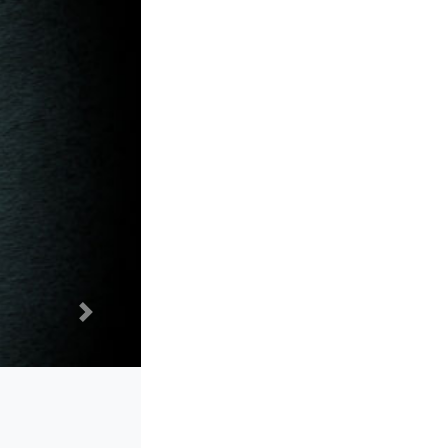
Next
he