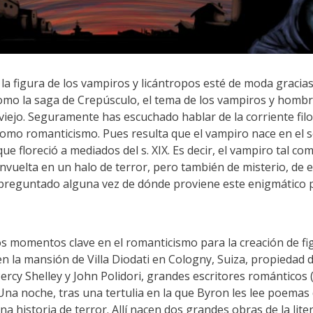
a figura de los vampiros y licántropos esté de moda gracias 
 como la saga de Crepúsculo, el tema de los vampiros y hombr
viejo. Seguramente has escuchado hablar de la corriente filosó
 como romanticismo. Pues resulta que el vampiro nace en el 
 que floreció a mediados del s. XIX. Es decir, el vampiro tal 
envuelta en un halo de terror, pero también de misterio, de e
 preguntado alguna vez de dónde proviene este enigmático 
s momentos clave en el romanticismo para la creación de fig
n la mansión de Villa Diodati en Cologny, Suiza, propiedad 
Percy Shelley y John Polidori, grandes escritores románticos 
Una noche, tras una tertulia en la que Byron les lee poemas 
una historia de terror. Allí nacen dos grandes obras de la li