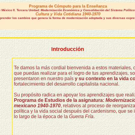
Programa de Cómputo para la Enseñanza
e México II. Tercera Unidad:
Modernización Económica y Consolidación del Sistema Polític
Cultura y Vida Cotidiana 1940-1970
render los cambios que genera la forma de modernización adoptada y sus diversas expres
Introducción
Te damos la más cordial bienvenida a estos materiales, 
que puedas realizar para el logro de tus aprendizajes, s
presentaron en nuestro país
y su contexto en la vida c
fortalecimiento del desarrollo capitalista nacional.
Su propósito radica en apoyar los aprendizajes que reali
Programa de Estudios de la asignatura:
Modernizació
mexicano 1940-1970
, relativos al proceso de reorganiza
política y la vida social después del cardenismo, que se 
lo largo de la época de la
Guerra Fría
.