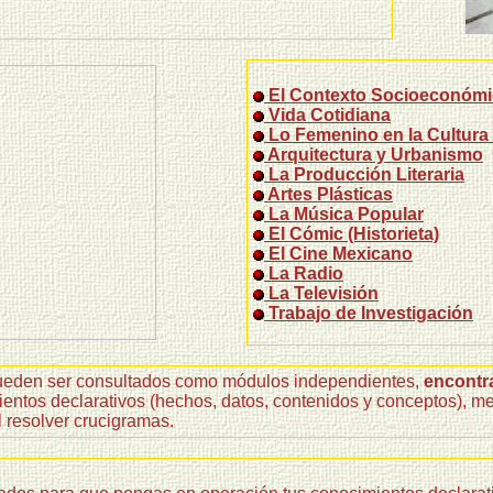
El Contexto Socioeconómic
Vida Cotidiana
Lo Femenino en la Cultura
Arquitectura y Urbanismo
La Producción Literaria
Artes Plásticas
La Música Popular
El Cómic (Historieta)
El Cine Mexicano
La Radio
La Televisión
Trabajo de Investigación
 pueden ser consultados como módulos independientes,
encontra
mientos declarativos (hechos, datos, contenidos y conceptos), m
 resolver crucigramas.