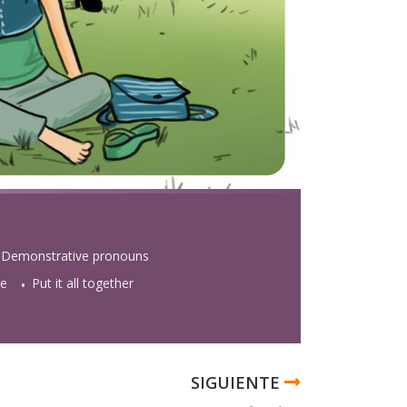
Demonstrative pronouns
se
Put it all together