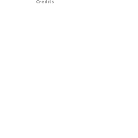
Credits
DE
BOOK
PARA
WHAT
DO
YOU
LOOK
LIKE?