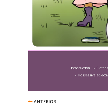
Introduction
Clothes
Possessive adjecti
ENLACES
TRANSVERSALES