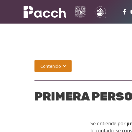
Contenido
PRIMERA PERS
Se entiende por
p
lo contado; se con