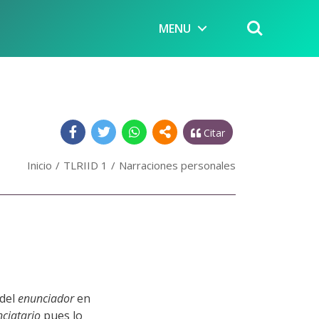
MENU
Citar
Inicio
TLRIID 1
Narraciones personales
 del
enunciador
en
ciatario
pues lo