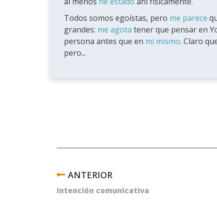
al menos
he estado
ahí físicamente.
Todos somos egoístas, pero
me parece
qu
grandes:
me agota
tener que pensar en Yok
persona antes que en
mí mismo
. Claro qu
pero...
ENLACES
TRANSVERSALES
Intención comunicativa
DE