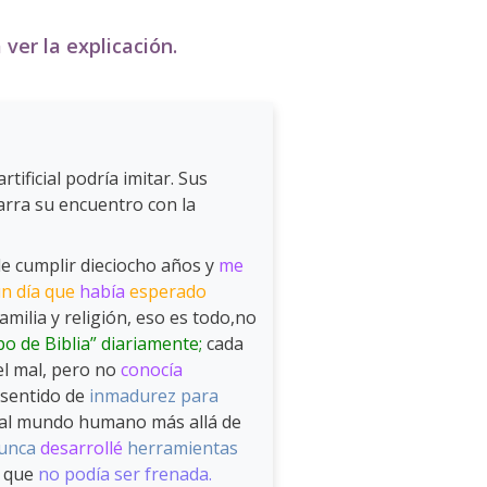
ver la explicación.
ificial podría imitar. Sus
arra su encuentro con la
e cumplir dieciocho años y
me
 un día que
había
esperado
amilia y religión, eso es todo,no
mpo de Biblia” diariamente;
cada
del mal, pero no
conocía
 sentido de
inmadurez para
 al mundo humano más allá de
unca
desarrollé
herramientas
a que
no podía ser frenada.