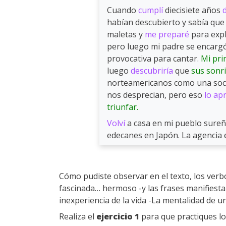
Cuando
cumplí
diecisiete años
d
habían descubierto y sabía qu
maletas y
me preparé
para expl
pero luego mi padre se encargó
provocativa para cantar.
Mi pri
luego
descubriría
que
sus sonri
norteamericanos como una soci
nos desprecian, pero eso
lo ap
triunfar.
Volví
a casa en mi pueblo sureñ
edecanes en Japón. La agencia 
Cómo pudiste observar en el texto, los verb
fascinada… hermoso -y las frases manifiestan 
inexperiencia de la vida -La mentalidad de
Realiza el
ejercicio 1
para que practiques lo