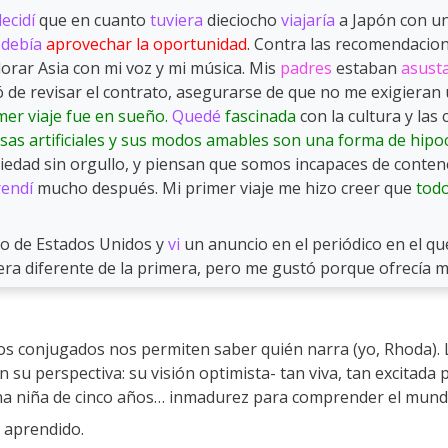
ecidí
que en cuanto
tuviera
dieciocho
viajaría
a Japón con un
e
debía
aprovechar la oportunidad
. Contra las recomendacion
orar Asia con mi voz y mi música. Mis
padres
estaban
asust
 de revisar el contrato, asegurarse de que no me exigieran 
mer viaje fue en sueño.
Quedé
fascinada
con la cultura y la
sas artificiales y sus modos amables son una forma de hipoc
edad sin orgullo, y piensan que somos incapaces de conten
rendí
mucho después. Mi primer viaje me hizo creer que
tod
o de Estados Unidos y
vi
un anuncio en el periódico en el q
era diferente de la primera, pero me gustó porque ofrecía 
os conjugados nos permiten saber quién narra (yo, Rhoda). L
su perspectiva: su visión optimista- tan viva, tan excitada p
 una niña de cinco años… inmadurez para comprender el mundo
 aprendido.