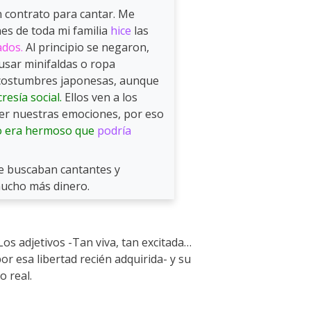
 contrato para cantar. Me
es de toda mi familia
hice
las
ados.
Al principio se negaron,
usar minifaldas o ropa
s costumbres japonesas, aunque
resía social.
Ellos ven a los
er nuestras emociones, por eso
o era hermoso que
podría
ue buscaban cantantes y
mucho más dinero.
os adjetivos -Tan viva, tan excitada…
or esa libertad recién adquirida- y su
 real.