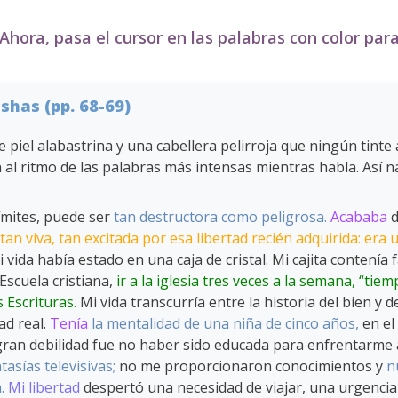
Ahora, pasa el cursor en las palabras con color para 
ishas (pp. 68-69)
el alabastrina y una cabellera pelirroja que ningún tinte art
al ritmo de las palabras más intensas mientras habla. Así n
ímites, puede ser
tan destructora como peligrosa.
Acababa
d
tan viva, tan excitada por esa libertad recién adquirida: era
vida había estado en una caja de cristal. Mi cajita contenía f
Escuela cristiana,
ir a la iglesia tres veces a la semana, “tie
 Escrituras.
Mi vida transcurría entre la historia del bien y 
ad real.
Tenía
la mentalidad de una niña de cinco años,
en el
ran debilidad fue no haber sido educada para enfrentarme
tasías televisivas;
no me proporcionaron conocimientos y
n
.
Mi libertad
despertó una necesidad de viajar, una urgenci