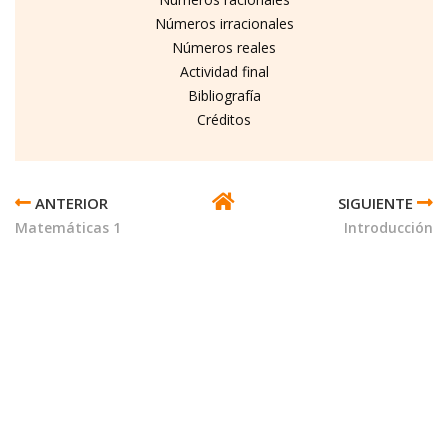
Números irracionales
Números reales
Actividad final
Bibliografía
Créditos
ENLACES
TRANSVERSALES
Matemáticas 1
Introducción
DE
BOOK
PARA
SIGNIFICADO
DE
LOS
NÚMEROS