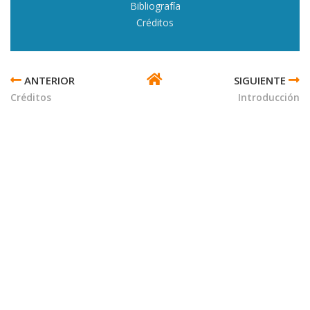
Bibliografía
Créditos
ENLACES
TRANSVERSALES
Créditos
Introducción
DE
BOOK
PARA
ESTADO-
NACIÓN
MEXICANO