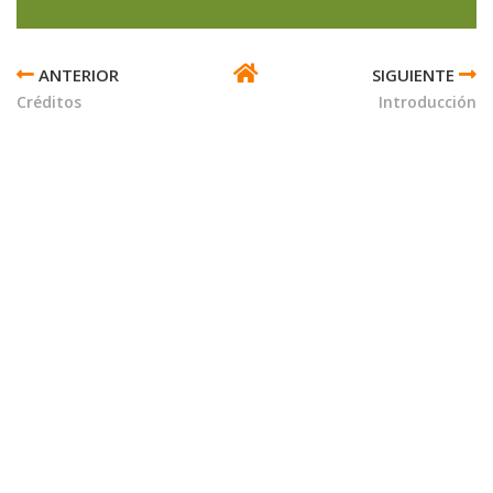
ENLACES
TRANSVERSALES
Créditos
Introducción
DE
BOOK
PARA
NEUTRALISMO
Y
EQUILIBRIO